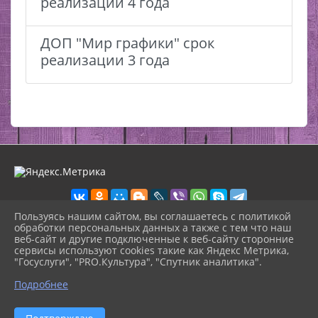
реализации 4 года
ДОП "Мир графики" срок
реализации 3 года
Пользуясь нашим сайтом, вы соглашаетесь с политикой
обработки персональных данных а также с тем что наш
веб-сайт и другие подключенные к веб-сайту сторонние
2026 г. zdhsh.ru
сервисы используют cookies такие как Яндекс Метрика,
Вход
"Госуслуги", "PRO.Культура", "Спутник аналитика".
Карта сайта
^
Политика обработки персональных данных
Подробнее
Сделано на KubCMS
Разработка и поддержка