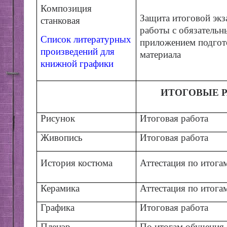
Композиция
Защита итоговой эк
станковая
работы с обязатель
Список литературных
приложением подгот
произведений для
материала
книжной графики
ИТОГОВЫЕ 
Рисунок
Итоговая работа
Живопись
Итоговая работа
История костюма
Аттестация по итогам
Керамика
Аттестация по итогам
Графика
Итоговая работа
Пленэр
По итогам обучения 