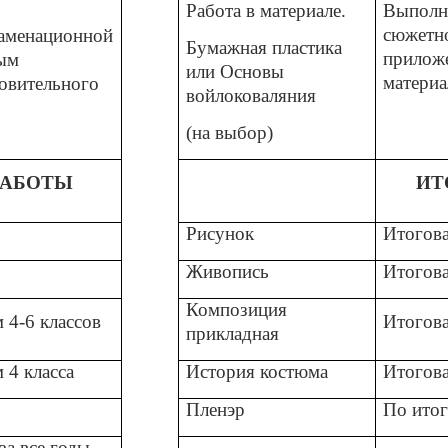
Работа в материале.
Выполн
сюжетно
заменационной
Бумажная пластика
прилож
ным
или Основы
материа
овительного
войлоковаляния
(на выбор)
РАБОТЫ
ИТ
Рисунок
Итогова
Живопись
Итогова
Композиция
 4-6 классов
Итогова
прикладная
 4 класса
История костюма
Итогова
Пленэр
По итог
за все годы