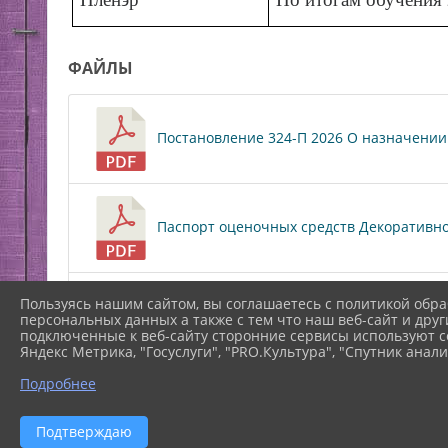
ФАЙЛЫ
Постановление 324-П 2026 О назначении 
Паспорт оценочных средств Декоративно-п
Пользуясь нашим сайтом, вы соглашаетесь с политикой обра
Паспорт оценочных средств Живопись 8 ле
персональных данных а также с тем что наш веб-сайт и друг
подключенные к веб-сайту сторонние сервисы используют co
Яндекс Метрика, "Госуслуги", "PRO.Культура", "Спутник анали
Скачать все
Подробнее
Подтверждаю