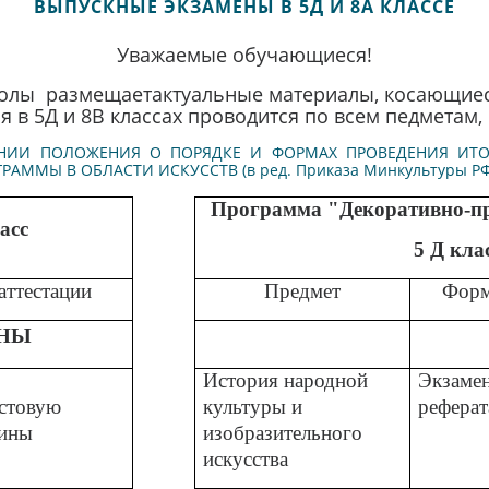
ВЫПУСКНЫЕ ЭКЗАМЕНЫ В 5Д И 8А КЛАССЕ
Уважаемые обучающиеся!
колы размещаетактуальные материалы, косающиес
я в 5Д и 8В классах проводится по всем педметам,
РЖДЕНИИ ПОЛОЖЕНИЯ О ПОРЯДКЕ И ФОРМАХ ПРОВЕДЕНИЯ И
ММЫ В ОБЛАСТИ ИСКУССТВ (в ред. Приказа Минкультуры Р
Программа "Декоративно-пр
асс
5 Д кла
аттестации
Предмет
Форм
НЫ
История народной
Экзаме
естовую
культуры и
реферат
тины
изобразительного
искусства