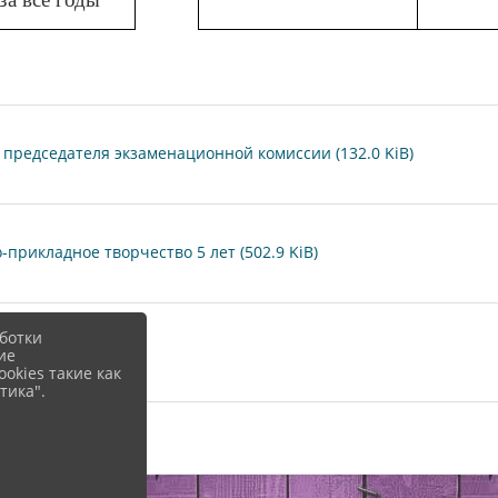
председателя экзаменационной комиссии (132.0 KiB)
рикладное творчество 5 лет (502.9 KiB)
ботки
т (816.2 KiB)
ие
okies такие как
тика".