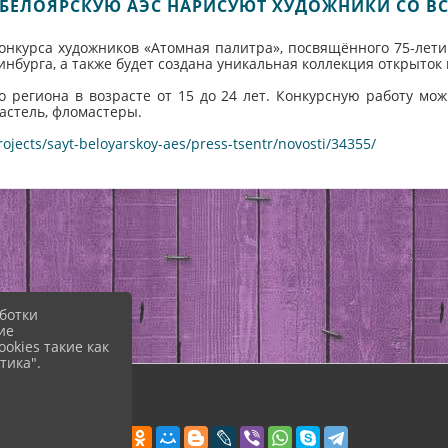
0 БЕЛОЯРСКУЮ АЭС НАРИСУЮТ ХУДОЖНИКИ СО В
 конкурса художников «Атомная палитра», посвящённого 75-ле
нбурга, а также будет создана уникальная коллекция открыток
о региона в возрасте от 15 до 24 лет. Конкурсную работу мож
пастель, фломастеры.
ojects/sayt-beloyarskoy-aes/press-tsentr/novosti/34355/
ботки
ие
okies такие как
тика".