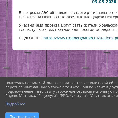
03.03.202
Белоярская АЭС объявляет о старте регионального
появятся на главных выставочных площадках Екатери
Участниками проекта могут стать жители Уральског
гуашь, тушь, акрил, цветной или простой карандаш, 
ПОДРОБНЕЕ:
https://www.rosenergoatom.ru/stations_pr
Пользуясь нашим сайтом, вы соглашаетесь с политикой обра
персональных данных а также с тем что наш веб-сайт и друг
подключенные к веб-сайту сторонние сервисы используют co
Яндекс Метрика, "Госуслуги", "PRO.Культура", "Спутник анали
Подробнее
Подтверждаю