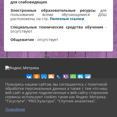
для слабовидящих
.
Электронные образовательные ресурсы
для
пользования всеми обучающимися ДХШ
расположены на стр.
Полезные ссылки
Специальные технические средства обучения
-
отсутствуют
Общежитие
- отсутствует
Пользуясь нашим сайтом, вы соглашаетесь с политикой
обработки персональных данных а также с тем что наш
веб-сайт и другие подключенные к веб-сайту сторонние
2026 г. zdhsh.ru
сервисы используют cookies такие как Яндекс Метрика,
Вход
"Госуслуги", "PRO.Культура", "Спутник аналитика".
Карта сайта
^
Политика обработки персональных данных
Подробнее